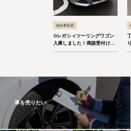
仙台本社店
✩レガシィツーリングワゴン
入庫しました！商談受付け中
です✩
車を売りたい