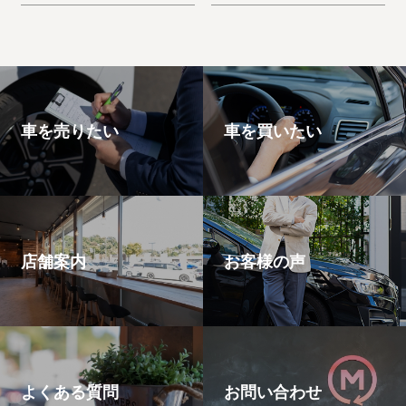
た。デリカD:5
た。ノートe-Power
車を売りたい
車を買いたい
店舗案内
お客様の声
よくある質問
お問い合わせ