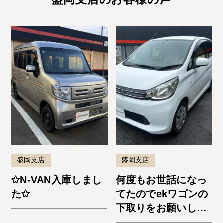
盛岡支店
盛岡支店
✩N-VAN入庫しまし
何度もお世話になっ
た✩
てたのでekワゴンの
下取りをお願いしま
した。納車までスム