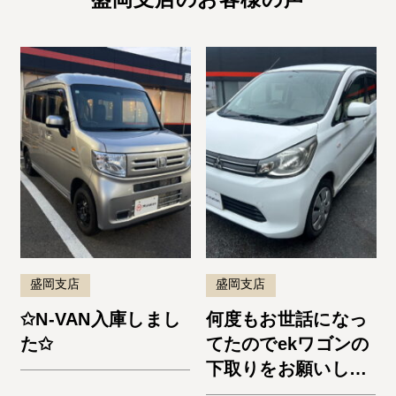
盛岡支店
盛岡支店
✩N-VAN入庫しまし
何度もお世話になっ
た✩
てたのでekワゴンの
下取りをお願いしま
した。納車までスム