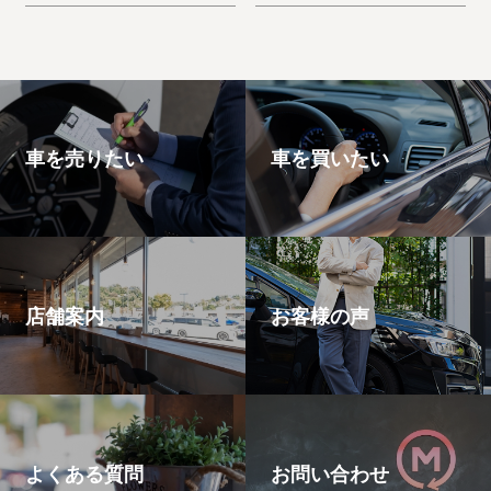
た。デリカD:5
た。ノートe-Power
車を売りたい
車を買いたい
店舗案内
お客様の声
よくある質問
お問い合わせ