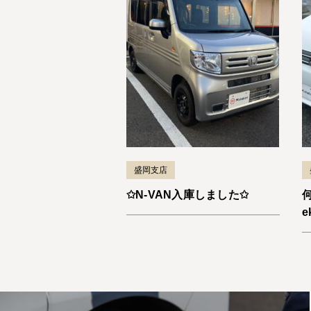
盛岡支店
✩N-VAN入庫しました✩