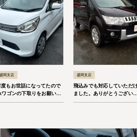
盛岡支店
盛岡支店
何度もお世話になってたので
飛込みでも対応していただ
ekワゴンの下取りをお願いし
ました。ありがとうござい
ました。納車までスムーズで
した。デリカD:5
よかったです。またお願いし
ます！