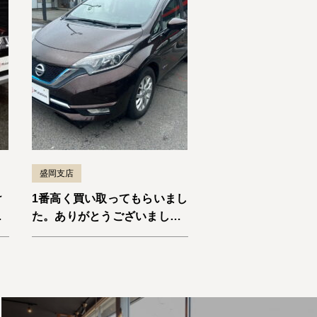
盛岡支店
け
1番高く買い取ってもらいまし
ま
た。ありがとうございまし
た。ノートe-Power