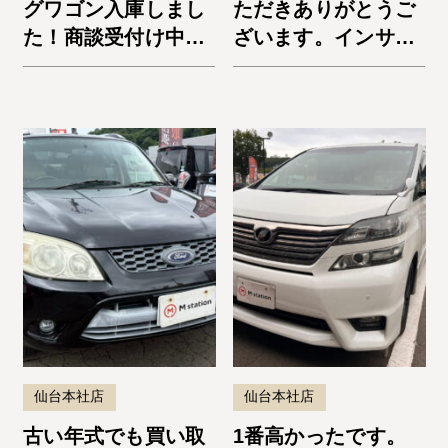
グワゴン入庫しまし
ただきありがとうご
た！商談受付け中で
ざいます。インサイ
す✩
ト
仙台本社店
仙台本社店
古い年式でも買い取
1番高かったです。