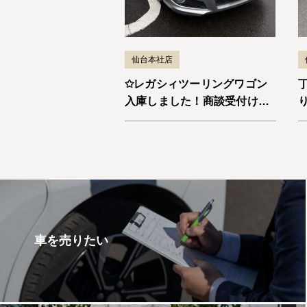
仙台本社店
✩レガシィツーリングワゴン
入庫しました！商談受付け中
です✩
車を売りたい