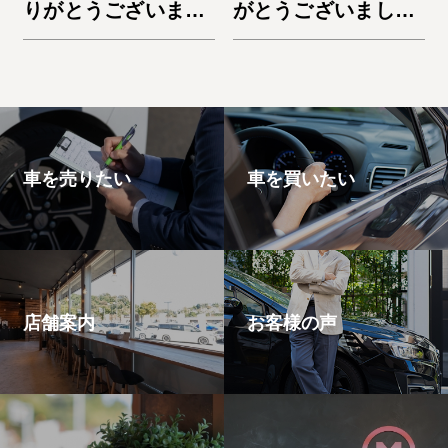
りがとうございまし
がとうございまし
た。デリカD:5
た。ノートe-Power
車を売りたい
車を買いたい
店舗案内
お客様の声