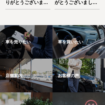
りがとうございまし
がとうございまし
た。デリカD:5
た。ノートe-Power
車を売りたい
車を買いたい
店舗案内
お客様の声