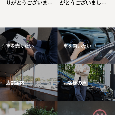
りがとうございまし
がとうございまし
た。デリカD:5
た。ノートe-Power
車を売りたい
車を買いたい
店舗案内
お客様の声