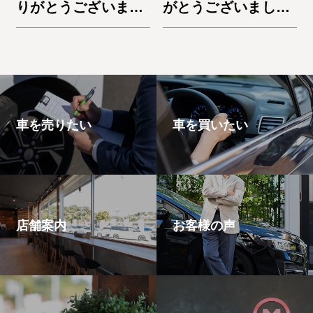
りがとうございまし
がとうございまし
た。デリカD:5
た。ノートe-Power
車を売りたい
車を買いたい
店舗案内
お客様の声