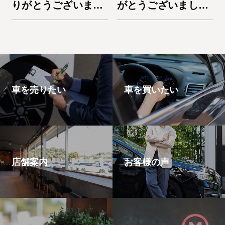
りがとうございまし
がとうございまし
た。デリカD:5
た。ノートe-Power
車を売りたい
車を買いたい
店舗案内
お客様の声