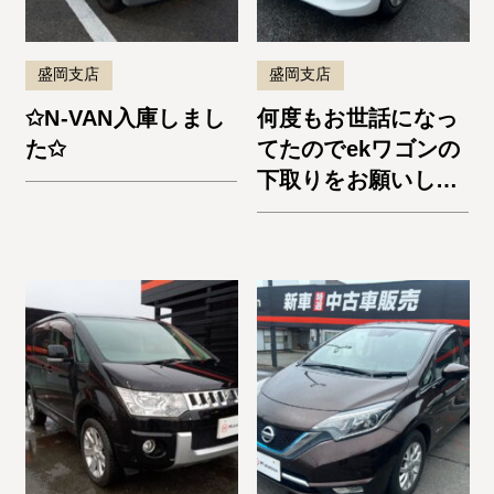
盛岡支店
盛岡支店
✩N-VAN入庫しまし
何度もお世話になっ
た✩
てたのでekワゴンの
下取りをお願いしま
した。納車までスム
ーズでよかったで
す。またお願いしま
す！