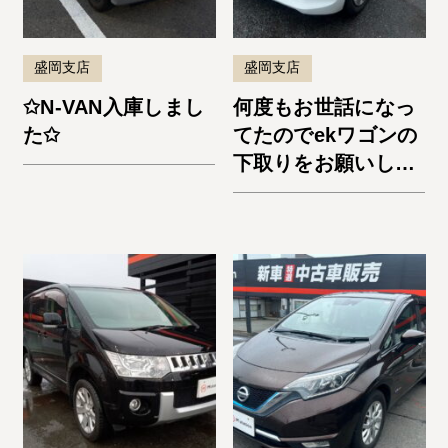
盛岡支店
盛岡支店
✩N-VAN入庫しまし
何度もお世話になっ
た✩
てたのでekワゴンの
下取りをお願いしま
した。納車までスム
ーズでよかったで
す。またお願いしま
す！