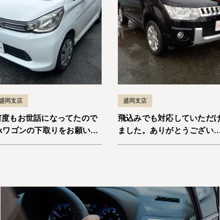
盛岡支店
盛岡支店
何度もお世話になってたので
飛込みでも対応していただ
ekワゴンの下取りをお願いし
ました。ありがとうござい
ました。納車までスムーズで
した。デリカD:5
よかったです。またお願いし
ます！