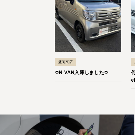
盛岡支店
✩N-VAN入庫しました✩