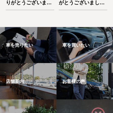
りがとうございまし
がとうございまし
た。デリカD:5
た。ノートe-Power
車を売りたい
車を買いたい
店舗案内
お客様の声