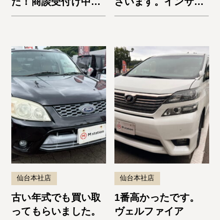
た！商談受付け中で
ざいます。インサイ
す✩
ト
仙台本社店
仙台本社店
古い年式でも買い取
1番高かったです。
ってもらいました。
ヴェルファイア