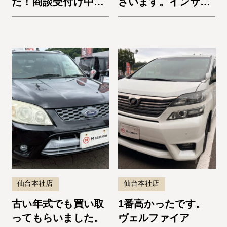
た！商談受付け中で
ざいます。インサイ
す✩
ト
仙台本社店
仙台本社店
古い年式でも買い取
1番高かったです。
ってもらいました。
ヴェルファイア