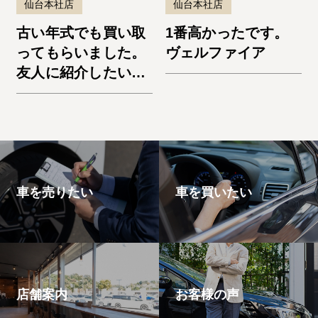
仙台本社店
仙台本社店
古い年式でも買い取
1番高かったです。
ってもらいました。
ヴェルファイア
友人に紹介したいと
思います。エスケー
プ
車を売りたい
車を買いたい
店舗案内
お客様の声