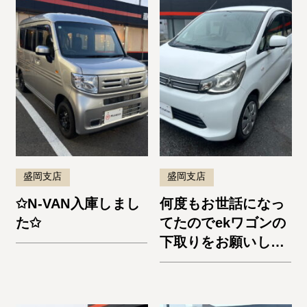
盛岡支店
盛岡支店
✩N-VAN入庫しまし
何度もお世話になっ
た✩
てたのでekワゴンの
下取りをお願いしま
した。納車までスム
ーズでよかったで
す。またお願いしま