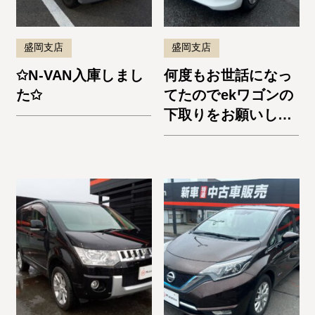
盛岡支店
盛岡支店
✩N-VAN入庫しまし
何度もお世話になっ
た✩
てたのでekワゴンの
下取りをお願いしま
した。納車までスム
ーズでよかったで
す。またお願いしま
す！