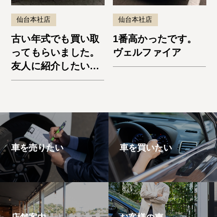
仙台本社店
仙台本社店
古い年式でも買い取
1番高かったです。
ってもらいました。
ヴェルファイア
友人に紹介したいと
思います。エスケー
プ
車を売りたい
車を買いたい
店舗案内
お客様の声