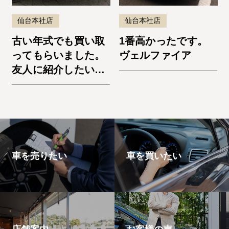
仙台本社店
仙台本社店
古い年式でも買い取
1番高かったです。
ってもらいました。
ヴェルファイア
友人に紹介したいと
思います。エスケー
プ
車を売りたい
車を買いたい
店舗案内
お客様の声