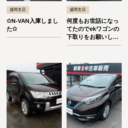
盛岡支店
盛岡支店
✩N-VAN入庫しまし
何度もお世話になっ
た✩
てたのでekワゴンの
下取りをお願いしま
した。納車までスム
ーズでよかったで
す。またお願いしま
す！