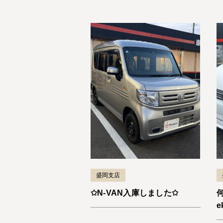
盛岡支店
✩N-VAN入庫しました✩