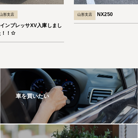
NX250
山形支店
山形支店
✩インプレッサXV入庫しまし
た！！✩
車を買いたい