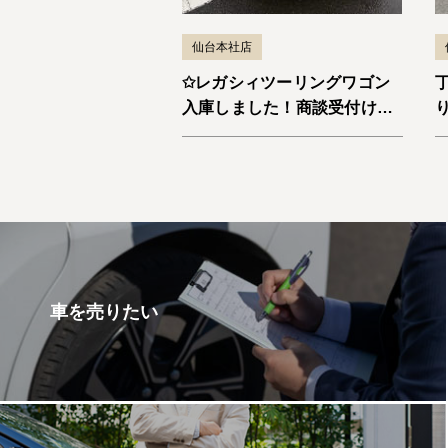
仙台本社店
✩レガシィツーリングワゴン
入庫しました！商談受付け中
です✩
車を売りたい