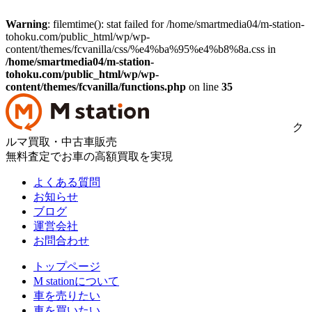
Warning
: filemtime(): stat failed for /home/smartmedia04/m-station-
tohoku.com/public_html/wp/wp-
content/themes/fcvanilla/css/%e4%ba%95%e4%b8%8a.css in
/home/smartmedia04/m-station-
tohoku.com/public_html/wp/wp-
content/themes/fcvanilla/functions.php
on line
35
ク
ルマ買取・中古車販売
無料査定でお車の高額買取を実現
よくある質問
お知らせ
ブログ
運営会社
お問合わせ
トップページ
M stationについて
車を売りたい
車を買いたい